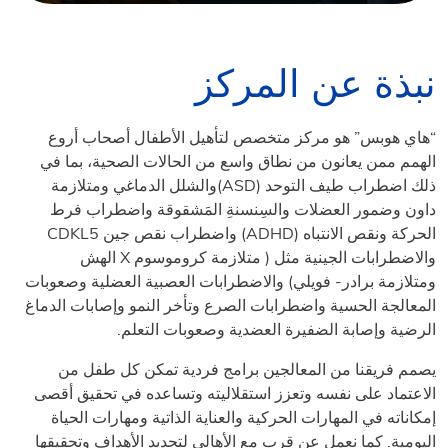
نبذة عن المركز
“هاي هوبس” هو مركز متخصص لتأهيل الأطفال أصحاب أروع
الهمم ممن يعانون من نطاق واسع من الحالات الصحية، بما في
ذلك اضطراب طيف التوحد (ASD)والشلل الدماغي ومتلازمة
داون وضمور العضلات والسِنسنةِ المَشقوقة واضطراب فرط
الحركة ونقص الانتباه (ADHD) واضطراب نقص جين CDKL5
والاضطرابات الجينية مثل ( متلازمة كروموسوم X الهش
ومتلازمة برادر- فويلي) والاضطرابات العصبية العضلية وصعوبات
المعالجة الحسية واضطرابات الصرع وتأخر النمو وإصابات الدماغ
الرضية وإصابة الضفيرة العضدية وصعوبات التعلم.
يصمم فريقنا من المعالجين برامج فردية تمكن كل طفل من
الاعتماد على نفسه وتعزز استقلاليته وتساعده في تحقيق أقصى
إمكاناته في المهارات الحركية والعناية الذاتية ومهارات الحياة
اليومية. كما نعمل عن قرب مع الأهالي لتحديد الأهداف وتحقيقها